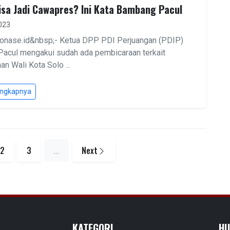
isa Jadi Cawapres? Ini Kata Bambang Pacul
2023
pionase.id&nbsp;- Ketua DPP PDI Perjuangan (PDIP)
acul mengakui sudah ada pembicaraan terkait
n Wali Kota Solo ...
engkapnya
2
3
...
Next
KATEGORI
HU