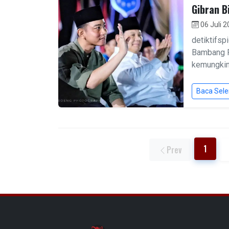
Gibran B
06 Juli 
detiktifs
Bambang P
kemungkina
Baca Sel
1
Prev