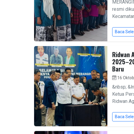
MERANGIN
resmi dik
Kecamatan
Baca Sel
Ridwan 
2025–20
Baru
16 Oktob
&nbsp; &l
Ketua Per
Ridwan Agu
Baca Sel