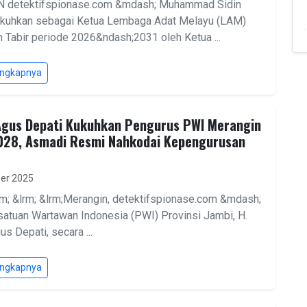
 detektifspionase.com &mdash; Muhammad Sidin
ukuhkan sebagai Ketua Lembaga Adat Melayu (LAM)
 Tabir periode 2026&ndash;2031 oleh Ketua ...
engkapnya
Agus Depati Kukuhkan Pengurus PWI Merangin
28, Asmadi Resmi Nahkodai Kepengurusan
er 2025
rm; &lrm; &lrm;Merangin, detektifspionase.com &mdash;
satuan Wartawan Indonesia (PWI) Provinsi Jambi, H.
s Depati, secara ...
engkapnya