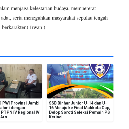
alam menjaga kelestarian budaya, mempererat
t adat, serta meneguhkan masyarakat sepulau tengah
 berkarakter.( Irwan )
O PWI Provinsi Jambi
SSB Binhar Junior U-14 dan U-
urahmi dengan
16 Melaju ke Final Mahkota Cup,
PTPN IV Regional IV
Delop Soroti Seleksi Pemain PS
 Aro
Kerinci