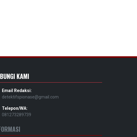
BUNGI KAMI
Email Redaksi:
detektifspionase@gmail.com
Telepon/WA:
081273289739
FORMASI