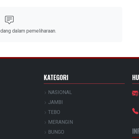
edang dalam pemeliharaan.
KATEGORI
HU
NASIONAL
JAMBI
TEBO
MERANGIN
IN
BUNGO