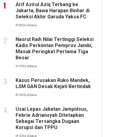
Arif Azirul Aziq Terbang ke
Jakarta, Bawa Harapan Binhar di
Seleksi Akhir Garuda Yaksa FC
843x dibaca
Nasrul Raih Nilai Tertinggi Seleksi
Kadis Perkimtan Pemprov Jambi,
Masuk Peringkat Pertama Tiga
Besar
595x dibaca
Kasus Perusakan Ruko Mandek,
LSM GAN Desak Kejati Bertindak
440x dibaca
Usai Lepas Jabatan Jampidsus,
Febrie Adriansyah Ditetapkan
Sebagai Tersangka Dugaan
Korupsi dan TPPU
435x dibaca